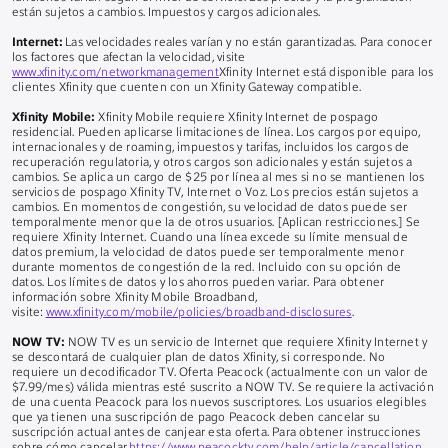
están sujetos a cambios. Impuestos y cargos adicionales.
Internet:
Las velocidades reales varían y no están garantizadas. Para conocer
los factores que afectan la velocidad, visite
www.xfinity.com/networkmanagement
Xfinity Internet está disponible para los
clientes Xfinity que cuenten con un Xfinity Gateway compatible.
Xfinity Mobile:
Xfinity Mobile requiere Xfinity Internet de pospago
residencial. Pueden aplicarse limitaciones de línea. Los cargos por equipo,
internacionales y de roaming, impuestos y tarifas, incluidos los cargos de
recuperación regulatoria, y otros cargos son adicionales y están sujetos a
cambios. Se aplica un cargo de $25 por línea al mes si no se mantienen los
servicios de pospago Xfinity TV, Internet o Voz. Los precios están sujetos a
cambios. En momentos de congestión, su velocidad de datos puede ser
temporalmente menor que la de otros usuarios. [Aplican restricciones.] Se
requiere Xfinity Internet. Cuando una línea excede su límite mensual de
datos premium, la velocidad de datos puede ser temporalmente menor
durante momentos de congestión de la red. Incluido con su opción de
datos. Los límites de datos y los ahorros pueden variar. Para obtener
información sobre Xfinity Mobile Broadband,
visite:
www.xfinity.com/mobile/policies/broadband-disclosures
.
NOW TV:
NOW TV es un servicio de Internet que requiere Xfinity Internet y
se descontará de cualquier plan de datos Xfinity, si corresponde. No
requiere un decodificador TV. Oferta Peacock (actualmente con un valor de
$7.99/mes) válida mientras esté suscrito a NOW TV. Se requiere la activación
de una cuenta Peacock para los nuevos suscriptores. Los usuarios elegibles
que ya tienen una suscripción de pago Peacock deben cancelar su
suscripción actual antes de canjear esta oferta. Para obtener instrucciones
sobre cómo cancelar
https://www.peacocktv.com/help/article/cancellation
.