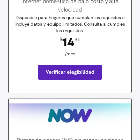
Internet doméstico de bajo costo y alta
velocidad
Disponible para hogares que cumplan los requisitos e
incluye datos y equipo ilimitados. Consulta si cumples
los requisitos.
14.95
dólares
/mes
14
$
95
/mes
Verificar elegibilidad