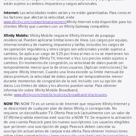
están sujetos a cambios. Impuestos y cargos adicionales.
Internet:
Las velocidades reales varían y no están garantizadas. Para conocer
los factores que afectan la velocidad, visite
www.xfinity.com/networkmanagement
Xfinity Internet está disponible para los
clientes Xfinity que cuenten con un Xfinity Gateway compatible.
Xfinity Mobile:
Xfinity Mobile requiere Xfinity Internet de pospago
residencial. Pueden aplicarse limitaciones de línea. Los cargos por equipo,
internacionales y de roaming, impuestos y tarifas, incluidos los cargos de
recuperación regulatoria, y otros cargos son adicionales y están sujetos a
cambios. Se aplica un cargo de $25 por línea al mes si no se mantienen los
servicios de pospago Xfinity TV, Internet o Voz. Los precios están sujetos a
cambios. En momentos de congestión, su velocidad de datos puede ser
temporalmente menor que la de otros usuarios. [Aplican restricciones.] Se
requiere Xfinity Internet. Cuando una línea excede su límite mensual de
datos premium, la velocidad de datos puede ser temporalmente menor
durante momentos de congestión de la red. Incluido con su opción de
datos. Los límites de datos y los ahorros pueden variar. Para obtener
información sobre Xfinity Mobile Broadband,
visite:
www.xfinity.com/mobile/policies/broadband-disclosures
.
NOW TV:
NOW TV es un servicio de Internet que requiere Xfinity Internet y
se descontará de cualquier plan de datos Xfinity, si corresponde. No
requiere un decodificador TV. Oferta Peacock (actualmente con un valor de
$7.99/mes) válida mientras esté suscrito a NOW TV. Se requiere la activación
de una cuenta Peacock para los nuevos suscriptores. Los usuarios elegibles
que ya tienen una suscripción de pago Peacock deben cancelar su
suscripción actual antes de canjear esta oferta. Para obtener instrucciones
sobre cómo cancelar
https://www.peacocktv.com/help/article/cancellation
.