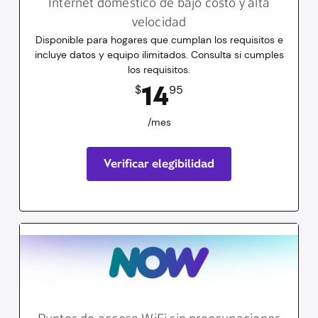
Internet doméstico de bajo costo y alta
velocidad
Disponible para hogares que cumplan los requisitos e
incluye datos y equipo ilimitados. Consulta si cumples
los requisitos.
14.95
dólares
/mes
14
$
95
/mes
Verificar elegibilidad