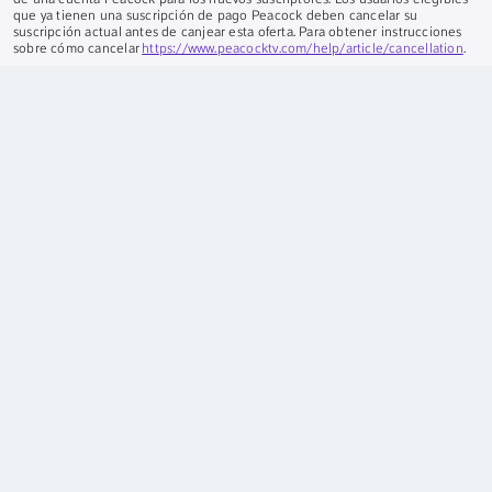
que ya tienen una suscripción de pago Peacock deben cancelar su
suscripción actual antes de canjear esta oferta. Para obtener instrucciones
sobre cómo cancelar
https://www.peacocktv.com/help/article/cancellation
.
Seguridad del hogar:
Autoprotección: Requiere suscripción al servicio de
Internet Xfinity y un Xfinity Gateway compatible. Se requiere el equipo, que
se vende por separado. Límite de 6 cámaras. No incluye monitoreo
profesional. Protección Pro/Plus: Limitado a clientes residenciales. Se
requiere el equipo con el servicio, que se vende por separado. Requiere
suscripción a un servicio de internet de alta velocidad compatible.
ALABAMA:
001484, 001504;
CON:
12-030;
EL:
ROC 280515, BTR 18287-0;
BYO:
CSLB 974291, ACO 7118;
CONNECTICUT:
ELC 0189754-C5;
DE:
FAL-
0299, FAC-0293, SSPS 11-123;
EN:
EF0000921, EF20001002, EF0001095;
A:
LVU406303, LVU406264, LVU406190, LVU406354;
EL:
PACA 127-001503;
LA:
F1691;
Y:
SS-001968;
MARYLAND:
21PLU-SS1128;
A MÍ:
LM50017039;
A MÍ:
3601206217;
MINNESOTA:
TS674412;
EM:
15018010;
CAROLINA
DEL NORTE:
2335-CSA;
NUEVA JERSEY:
Licencia comercial de alarmas
contra robos e incendios n.° 34BF00047700;
NUEVO MÉJICO:
373379;
NUEVO:
Con licencia del Departamento de Estado del Estado de Nueva
York número 12000305421;
OH:
LIC# 53-89-1732;
O:
CCB 192945;
CAROLINA DEL SUR:
BAC-13497, FAC-13440;
TENNESSE:
ACL 1597, ACL
1604;
TX:
ACR-1672104,-1818, B16922, B02571;
AFUERA:
8226921-6501;
Y:
2705145289, DCJS 11-7361;
VERMONT:
ES-02366;
DE:
COMCABS892DS;
WASHINGTON, DC:
ECS 902687, BBL 602512000005;
VIRGINIA
OCCIDENTAL:
WV049211. Válido el 1/5/23. Ver
www.xfinity.com/home-
security
para la lista actual.
Puntos de acceso:
Disponible en zonas seleccionadas.