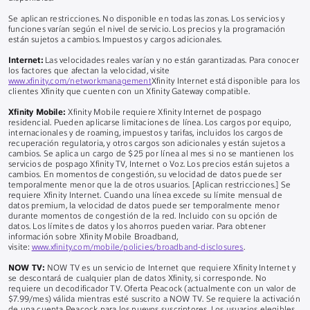
Se aplican restricciones. No disponible en todas las zonas. Los servicios y
funciones varían según el nivel de servicio. Los precios y la programación
están sujetos a cambios. Impuestos y cargos adicionales.
Internet:
Las velocidades reales varían y no están garantizadas. Para conocer
los factores que afectan la velocidad, visite
www.xfinity.com/networkmanagement
Xfinity Internet está disponible para los
clientes Xfinity que cuenten con un Xfinity Gateway compatible.
Xfinity Mobile:
Xfinity Mobile requiere Xfinity Internet de pospago
residencial. Pueden aplicarse limitaciones de línea. Los cargos por equipo,
internacionales y de roaming, impuestos y tarifas, incluidos los cargos de
recuperación regulatoria, y otros cargos son adicionales y están sujetos a
cambios. Se aplica un cargo de $25 por línea al mes si no se mantienen los
servicios de pospago Xfinity TV, Internet o Voz. Los precios están sujetos a
cambios. En momentos de congestión, su velocidad de datos puede ser
temporalmente menor que la de otros usuarios. [Aplican restricciones.] Se
requiere Xfinity Internet. Cuando una línea excede su límite mensual de
datos premium, la velocidad de datos puede ser temporalmente menor
durante momentos de congestión de la red. Incluido con su opción de
datos. Los límites de datos y los ahorros pueden variar. Para obtener
información sobre Xfinity Mobile Broadband,
visite:
www.xfinity.com/mobile/policies/broadband-disclosures
.
NOW TV:
NOW TV es un servicio de Internet que requiere Xfinity Internet y
se descontará de cualquier plan de datos Xfinity, si corresponde. No
requiere un decodificador TV. Oferta Peacock (actualmente con un valor de
$7.99/mes) válida mientras esté suscrito a NOW TV. Se requiere la activación
de una cuenta Peacock para los nuevos suscriptores. Los usuarios elegibles