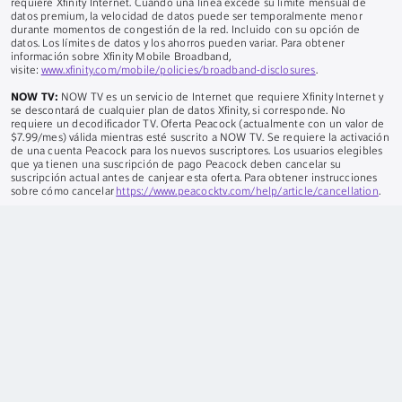
requiere Xfinity Internet. Cuando una línea excede su límite mensual de
datos premium, la velocidad de datos puede ser temporalmente menor
durante momentos de congestión de la red. Incluido con su opción de
datos. Los límites de datos y los ahorros pueden variar. Para obtener
información sobre Xfinity Mobile Broadband,
visite:
www.xfinity.com/mobile/policies/broadband-disclosures
.
NOW TV:
NOW TV es un servicio de Internet que requiere Xfinity Internet y
se descontará de cualquier plan de datos Xfinity, si corresponde. No
requiere un decodificador TV. Oferta Peacock (actualmente con un valor de
$7.99/mes) válida mientras esté suscrito a NOW TV. Se requiere la activación
de una cuenta Peacock para los nuevos suscriptores. Los usuarios elegibles
que ya tienen una suscripción de pago Peacock deben cancelar su
suscripción actual antes de canjear esta oferta. Para obtener instrucciones
sobre cómo cancelar
https://www.peacocktv.com/help/article/cancellation
.
Seguridad del hogar:
Autoprotección: Requiere suscripción al servicio de
Internet Xfinity y un Xfinity Gateway compatible. Se requiere el equipo, que
se vende por separado. Límite de 6 cámaras. No incluye monitoreo
profesional. Protección Pro/Plus: Limitado a clientes residenciales. Se
requiere el equipo con el servicio, que se vende por separado. Requiere
suscripción a un servicio de internet de alta velocidad compatible.
ALABAMA:
001484, 001504;
CON:
12-030;
EL:
ROC 280515, BTR 18287-0;
BYO:
CSLB 974291, ACO 7118;
CONNECTICUT:
ELC 0189754-C5;
DE:
FAL-
0299, FAC-0293, SSPS 11-123;
EN:
EF0000921, EF20001002, EF0001095;
A:
LVU406303, LVU406264, LVU406190, LVU406354;
EL:
PACA 127-001503;
LA:
F1691;
Y:
SS-001968;
MARYLAND:
21PLU-SS1128;
A MÍ:
LM50017039;
A MÍ:
3601206217;
MINNESOTA:
TS674412;
EM:
15018010;
CAROLINA
DEL NORTE:
2335-CSA;
NUEVA JERSEY:
Licencia comercial de alarmas
contra robos e incendios n.° 34BF00047700;
NUEVO MÉJICO:
373379;