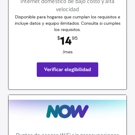
Internet doméstico de bajo costo y alta
velocidad
Disponible para hogares que cumplan los requisitos e
incluye datos y equipo ilimitados. Consulta si cumples
los requisitos.
14.95
dólares
/mes
14
$
95
/mes
Verificar elegibilidad