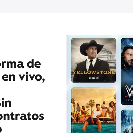
orma de
 en vivo,
in
ontratos
o