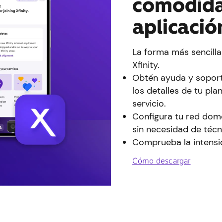
comodida
aplicació
La forma más sencilla
Xfinity.
Obtén ayuda y soport
los detalles de tu pla
servicio.
Configura tu red domé
sin necesidad de técn
Comprueba la intensid
Cómo descargar