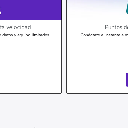
lta velocidad
Puntos d
 datos y equipo ilimitados.
Conéctate al instante a m
.
10
dólares
durante 30 días