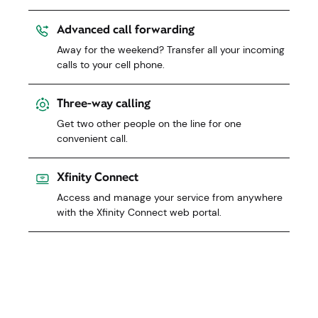
Correo de voz por escrito
Obtenga una transcripción de sus últimos
mensajes de voz enviados a su correo electrónico.
Desvío de llamadas avanzado
¿Te vas de fin de semana? Transfiere todas tus
llamadas entrantes a tu celular.
Llamada a tres bandas
Consigue que otras dos personas estén en línea
para realizar una llamada conveniente.
Xfinity Connect
Acceda y administre su servicio desde cualquier
lugar con el portal web Xfinity Connect.