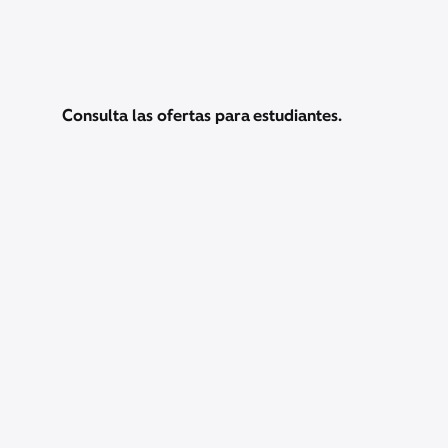
estudiantes. Además, Peacock Premium durante 2
años.
Consulta las ofertas para estudiantes.
Precios y otra información