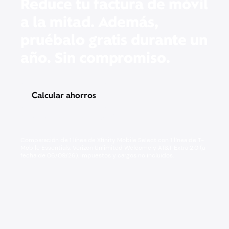
Reduce tu factura de móvil
a la mitad. Además,
pruébalo gratis durante un
año. Sin compromiso.
Calcular ahorros
Precios y otra información
Comparación de 1 línea de Xfinity Mobile Select con 1 línea de T-
Mobile Essentials, Verizon Unlimited Welcome y AT&T Extra 2.0 (a
fecha de 06/09/26). Impuestos y cargos no incluidos.