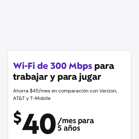
Ahorra hasta $60/mes en comparación con Verizon,
AT&T y T-Mobile
Conéctate a internet en minutos con WiFi el mismo día,
equipo y datos ilimitados incluidos sin contrato.
Además, prueba Xfinity Mobile gratis durante 1 año.
Wi-Fi de 300 Mbps
para
trabajar y para jugar
Ahorra $45/mes en comparación con Verizon,
AT&T y T-Mobile
40
$
/mes para
5 años