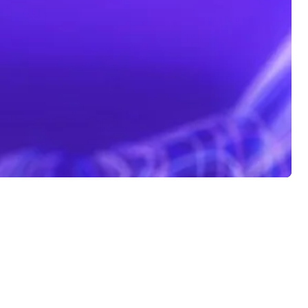
dientes. Se aplican cargos por datos estándar al descargar y usar la
iales. Todos los demás derechos de autor y marcas comerciales