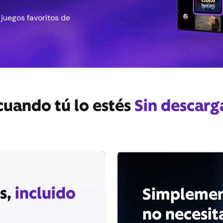
juegos favoritos de
 cuando tú lo estés
Sin descarg
s,
incluido
Simplemen
no necesit