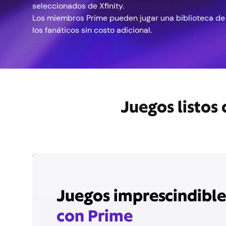
seleccionados de Xfinity.
Los miembros Prime pueden jugar una biblioteca de 
los fanáticos sin costo adicional.
Juegos listos
Juegos imprescindible
con Prime