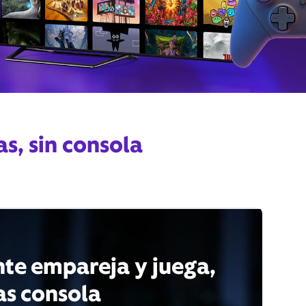
as, sin consola
te empareja y juega,
as consola