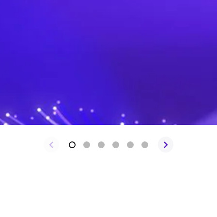
iere una cuenta de Amazon. Algunos juegos pueden requerir suscripciones indepen
aplicación.
s las marcas relacionadas son marcas comerciales de Amazon.com, Inc. o sus fil
pertenecen a sus respectivos dueños.