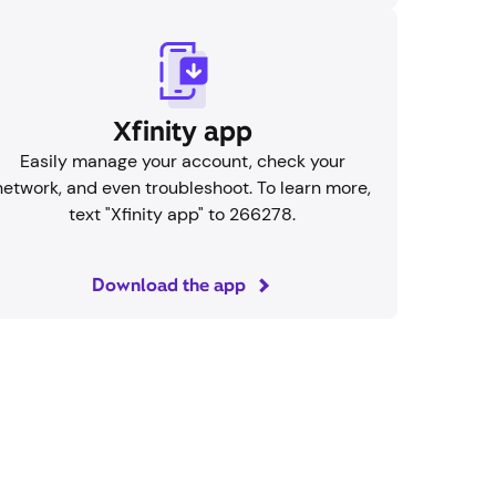
Aplicación Xfinity
Administra fácilmente tu cuenta, verifica tu
conexión a internet e incluso soluciona
roblemas. Para obtener más información, envía
n mensaje de texto con la palabra " Xfinity app"
al 266278.
Descarga la aplicación
yuda.