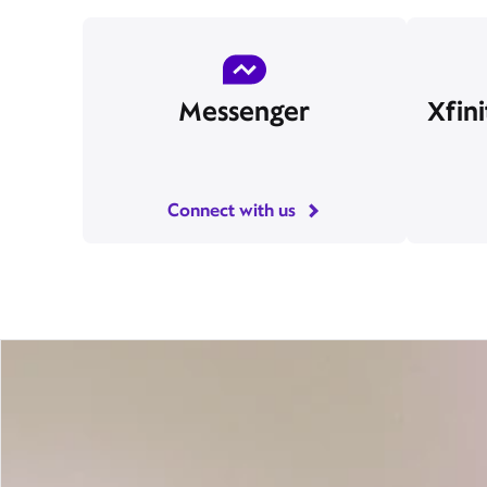
Mensajero
F
Conéctate con nosotros