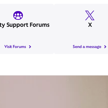
oros de soporte
incógnita
Xfinity
Visita los foros
Enviar mensaje