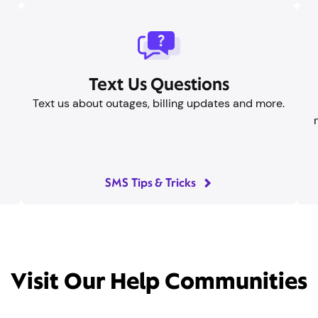
Envíanos tus preguntas por
mensaje de texto.
a
Envíanos un mensaje de texto para informarte
p
sobre cortes de luz, actualizaciones de
u
facturación y mucho más.
Trucos y consejos para enviar SMS
ta nuestras comunidades de a