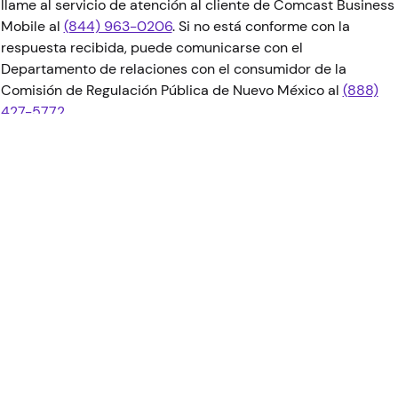
llame al servicio de atención al cliente de Comcast Business
Mobile al
(844) 963-0206
. Si no está conforme con la
respuesta recibida, puede comunicarse con el
Departamento de relaciones con el consumidor de la
Comisión de Regulación Pública de Nuevo México al
(888)
427-5772
.
Volver arriba
TENNESSE
No llamar
Los agentes telefónicos de llamadas tienen prohibido llamar
a ningún consumidor inscrito en el Registro Nacional de No
Llamar. Si recibe llamadas no deseadas, puede registrar su
número de teléfono en el Registro.
Registro Nacional de No
Llamar
o llamando
888-382-1222
.