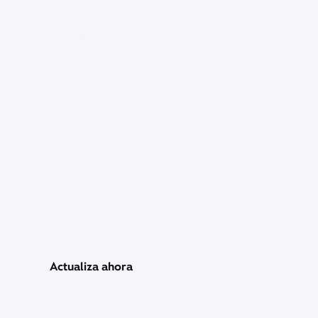
Consigue $200 de
descuento en un
smartphone nuevo, sin
necesidad de entregar un
teléfono antiguo.
Los miembros Mobile Plus pueden obtener un
descuento de $200 al actualizar a un nuevo
teléfono Apple, Samsung, Google o Motorola.
Actualiza ahora
Precios y otra información