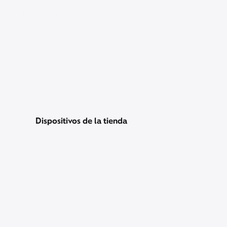
incluidas con Mobile Plus.
Obtén más libertad para actualizar tu teléfono.
Mejora tu teléfono cada 60 días, incluso si aún no
lo has pagado. Además, recibirás un descuento
garantizado.
Dispositivos de la tienda
Precios y otra información