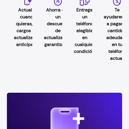
Actualiza
Ahorra con
Entrega
Te
cuando
un
un
ayudaremo
quieras, sin
descuento
teléfono
a pagar la
cargos por
de
elegible
cantidad
actualización
actualización
en
adeudada
anticipada.
garantizado.
cualquier
en tu
condición.
teléfono
actual.