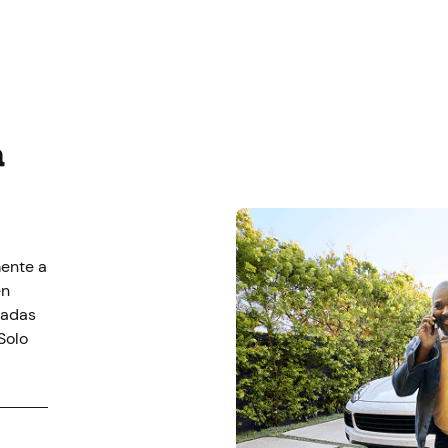
a
mente a
en
ñadas
Solo