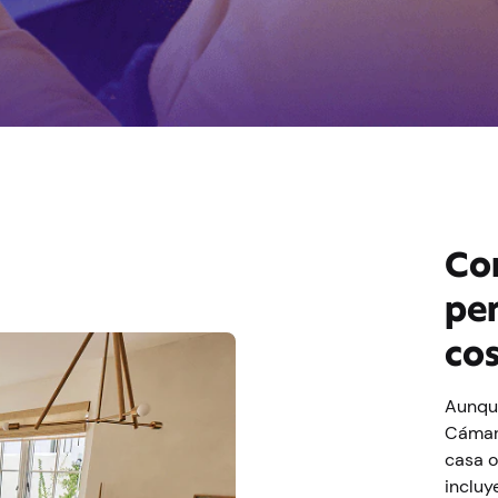
Con
pe
co
Aunque
Cámara
casa o
incluy