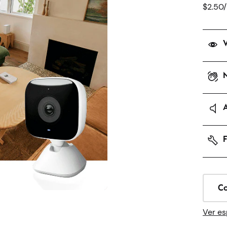
$2.50
V
N
A
F
Co
Ver es