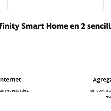
inity Smart Home en 2 sencil
Internet
Agrega
tus necesidades.
sin contrat
eq