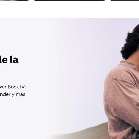
le la
er Book IV:
ander y más.