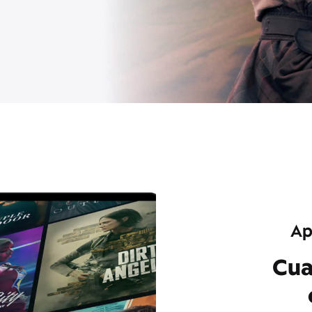
Ap
Cua