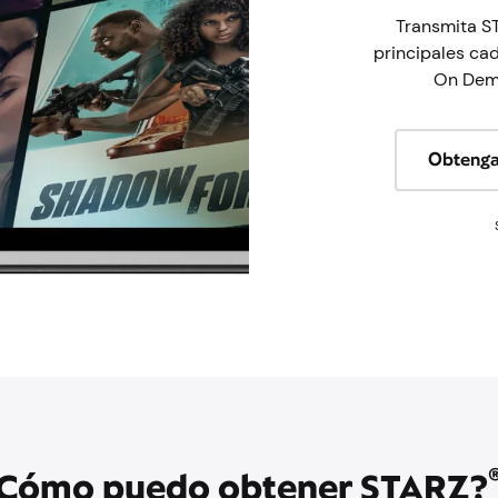
Transmita ST
principales cad
On Dema
Obtenga
Cómo puedo obtener STARZ?