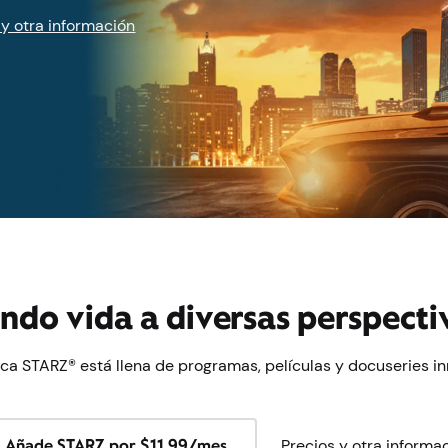
 y otra información
ndo vida a diversas perspecti
eca STARZ® está llena de programas, películas y docuseries i
Añade STARZ por $11.99/mes
Precios y otra informa