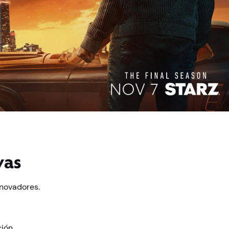
vas
nnovadores.
ción