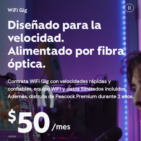
WiFi Gig
Diseñado para la
velocidad.
Alimentado por fibra
óptica.
Contrata WiFi Gig con velocidades rápidas y
confiables, equipo WiFi y datos ilimitados incluidos.
Además, disfruta de Peacock Premium durante 2 años.
50
$
/mes