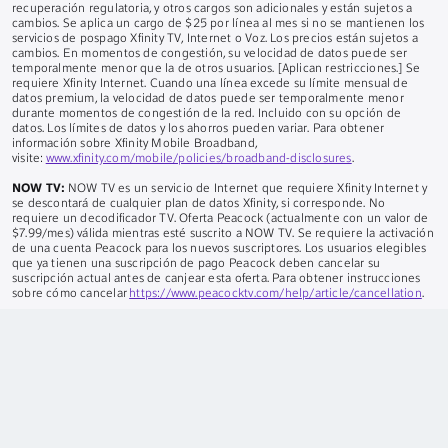
recuperación regulatoria, y otros cargos son adicionales y están sujetos a
cambios. Se aplica un cargo de $25 por línea al mes si no se mantienen los
servicios de pospago Xfinity TV, Internet o Voz. Los precios están sujetos a
cambios. En momentos de congestión, su velocidad de datos puede ser
temporalmente menor que la de otros usuarios. [Aplican restricciones.] Se
requiere Xfinity Internet. Cuando una línea excede su límite mensual de
datos premium, la velocidad de datos puede ser temporalmente menor
durante momentos de congestión de la red. Incluido con su opción de
datos. Los límites de datos y los ahorros pueden variar. Para obtener
información sobre Xfinity Mobile Broadband,
visite:
www.xfinity.com/mobile/policies/broadband-disclosures
.
NOW TV:
NOW TV es un servicio de Internet que requiere Xfinity Internet y
se descontará de cualquier plan de datos Xfinity, si corresponde. No
requiere un decodificador TV. Oferta Peacock (actualmente con un valor de
$7.99/mes) válida mientras esté suscrito a NOW TV. Se requiere la activación
de una cuenta Peacock para los nuevos suscriptores. Los usuarios elegibles
que ya tienen una suscripción de pago Peacock deben cancelar su
suscripción actual antes de canjear esta oferta. Para obtener instrucciones
sobre cómo cancelar
https://www.peacocktv.com/help/article/cancellation
.
Seguridad del hogar:
Autoprotección: Requiere suscripción al servicio de
Internet Xfinity y un Xfinity Gateway compatible. Se requiere el equipo, que
se vende por separado. Límite de 6 cámaras. No incluye monitoreo
profesional. Protección Pro/Plus: Limitado a clientes residenciales. Se
requiere el equipo con el servicio, que se vende por separado. Requiere
suscripción a un servicio de internet de alta velocidad compatible.
ALABAMA:
001484, 001504;
CON:
12-030;
EL:
ROC 280515, BTR 18287-0;
BYO:
CSLB 974291, ACO 7118;
CONNECTICUT:
ELC 0189754-C5;
DE:
FAL-
0299, FAC-0293, SSPS 11-123;
EN:
EF0000921, EF20001002, EF0001095;
A: