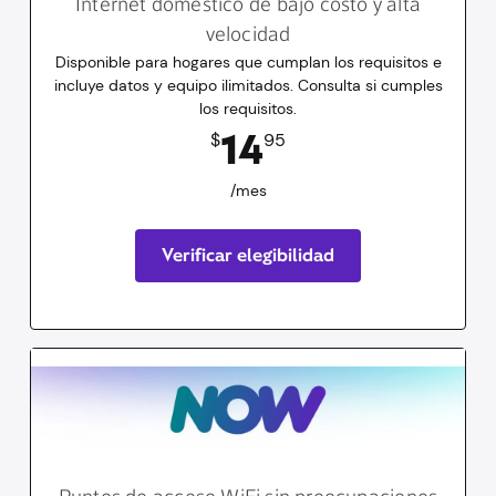
Internet doméstico de bajo costo y alta
velocidad
Disponible para hogares que cumplan los requisitos e
incluye datos y equipo ilimitados. Consulta si cumples
los requisitos.
14.95
dólares
/mes
14
$
95
/mes
Verificar elegibilidad