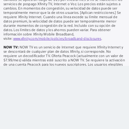
servicios de pospago Xfinity TV, Internet o Voz. Los precios están sujetos a
cambios. En momentos de congestión, su velocidad de datos puede ser
temporalmente menor que la de otros usuarios. [Aplican restricciones.] Se
requiere Xfinity Internet. Cuando una línea excede su límite mensual de
datos premium, la velocidad de datos puede ser temporalmente menor
durante momentos de congestión de la red. Incluido con su opción de
datos. Los límites de datos y los ahorros pueden variar. Para obtener
información sobre Xfinity Mobile Broadband,
visite:
www.xfinity.com/mobile/policies/broadband-disclosures
.
NOW TV:
NOW TV es un servicio de Internet que requiere Xfinity Internet y
se descontará de cualquier plan de datos Xfinity, si corresponde. No
requiere un decodificador TV. Oferta Peacock (actualmente con un valor de
$7.99/mes) válida mientras esté suscrito a NOW TV. Se requiere la activación
de una cuenta Peacock para los nuevos suscriptores. Los usuarios elegibles
que ya tienen una suscripción de pago Peacock deben cancelar su
suscripción actual antes de canjear esta oferta. Para obtener instrucciones
sobre cómo cancelar
https://www.peacocktv.com/help/article/cancellation
.
Seguridad del hogar:
Autoprotección: Requiere suscripción al servicio de
Internet Xfinity y un Xfinity Gateway compatible. Se requiere el equipo, que
se vende por separado. Límite de 6 cámaras. No incluye monitoreo
profesional. Protección Pro/Plus: Limitado a clientes residenciales. Se
requiere el equipo con el servicio, que se vende por separado. Requiere
suscripción a un servicio de internet de alta velocidad compatible.
ALABAMA:
001484, 001504;
CON:
12-030;
EL:
ROC 280515, BTR 18287-0;
BYO:
CSLB 974291, ACO 7118;
CONNECTICUT:
ELC 0189754-C5;
DE:
FAL-
0299, FAC-0293, SSPS 11-123;
EN:
EF0000921, EF20001002, EF0001095;
A:
LVU406303, LVU406264, LVU406190, LVU406354;
EL:
PACA 127-001503;