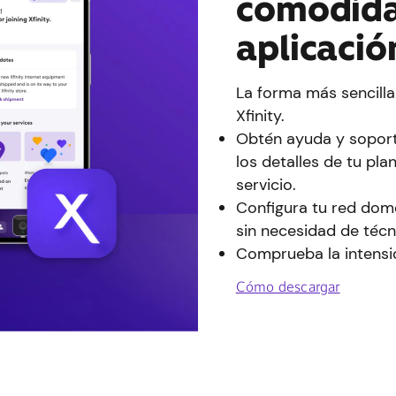
comodida
aplicació
La forma más sencilla
Xfinity.
Obtén ayuda y soport
los detalles de tu pla
servicio.
Configura tu red domé
sin necesidad de técn
Comprueba la intensid
Cómo descargar