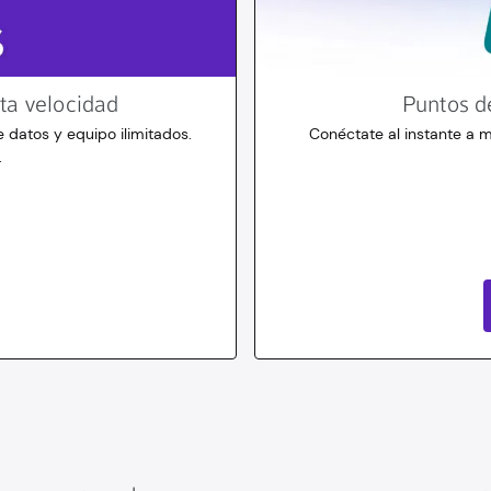
lta velocidad
Puntos d
 datos y equipo ilimitados.
Conéctate al instante a m
.
10
dólares
durante 30 días