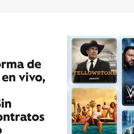
orma de
 en vivo,
in
ontratos
o