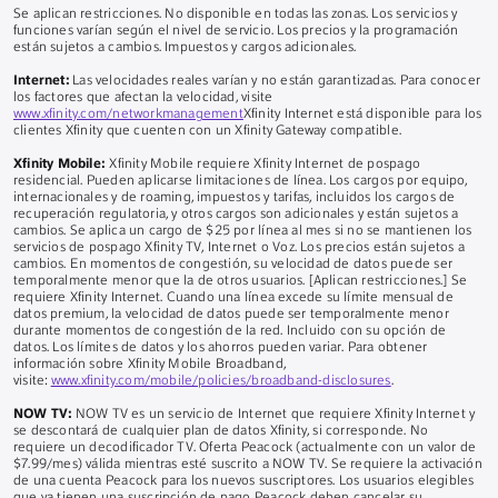
Se aplican restricciones. No disponible en todas las zonas. Los servicios y
funciones varían según el nivel de servicio. Los precios y la programación
están sujetos a cambios. Impuestos y cargos adicionales.
Internet:
Las velocidades reales varían y no están garantizadas. Para conocer
los factores que afectan la velocidad, visite
www.xfinity.com/networkmanagement
Xfinity Internet está disponible para los
clientes Xfinity que cuenten con un Xfinity Gateway compatible.
Xfinity Mobile:
Xfinity Mobile requiere Xfinity Internet de pospago
residencial. Pueden aplicarse limitaciones de línea. Los cargos por equipo,
internacionales y de roaming, impuestos y tarifas, incluidos los cargos de
recuperación regulatoria, y otros cargos son adicionales y están sujetos a
cambios. Se aplica un cargo de $25 por línea al mes si no se mantienen los
servicios de pospago Xfinity TV, Internet o Voz. Los precios están sujetos a
cambios. En momentos de congestión, su velocidad de datos puede ser
temporalmente menor que la de otros usuarios. [Aplican restricciones.] Se
requiere Xfinity Internet. Cuando una línea excede su límite mensual de
datos premium, la velocidad de datos puede ser temporalmente menor
durante momentos de congestión de la red. Incluido con su opción de
datos. Los límites de datos y los ahorros pueden variar. Para obtener
información sobre Xfinity Mobile Broadband,
visite:
www.xfinity.com/mobile/policies/broadband-disclosures
.
NOW TV:
NOW TV es un servicio de Internet que requiere Xfinity Internet y
se descontará de cualquier plan de datos Xfinity, si corresponde. No
requiere un decodificador TV. Oferta Peacock (actualmente con un valor de
$7.99/mes) válida mientras esté suscrito a NOW TV. Se requiere la activación
de una cuenta Peacock para los nuevos suscriptores. Los usuarios elegibles
que ya tienen una suscripción de pago Peacock deben cancelar su