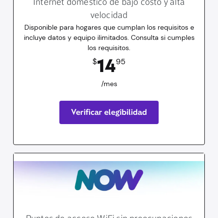
Internet doméstico de bajo costo y alta
velocidad
Disponible para hogares que cumplan los requisitos e
incluye datos y equipo ilimitados. Consulta si cumples
los requisitos.
14.95
dólares
/mes
14
$
95
/mes
Verificar elegibilidad