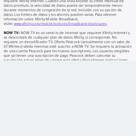
requiere Xfinity Internet. Cuando una línea excede su límite mensual de
datos premium, la velocidad de datos puede ser temporalmente menor
durante momentos de congestión de la red. Incluido con su opción de
datos. Los límites de datos y los ahorros pueden variar. Para obtener
información sobre Xfinity Mobile Broadband,
visite:
www.xfinity.com/mobile/policies/broadband-disclosures
.
NOW TV:
NOW TV es un servicio de Internet que requiere Xfinity Internet y
se descontará de cualquier plan de datos Xfinity, si corresponde. No
requiere un decodificador TV. Oferta Peacock (actualmente con un valor de
$7.99/mes) válida mientras esté suscrito a NOW TV. Se requiere la activación
de una cuenta Peacock para los nuevos suscriptores. Los usuarios elegibles
que ya tienen una suscripción de pago Peacock deben cancelar su
suscripción actual antes de canjear esta oferta. Para obtener instrucciones
sobre cómo cancelar
https://www.peacocktv.com/help/article/cancellation
.
Seguridad del hogar:
Autoprotección: Requiere suscripción al servicio de
Internet Xfinity y un Xfinity Gateway compatible. Se requiere el equipo, que
se vende por separado. Límite de 6 cámaras. No incluye monitoreo
profesional. Protección Pro/Plus: Limitado a clientes residenciales. Se
requiere el equipo con el servicio, que se vende por separado. Requiere
suscripción a un servicio de internet de alta velocidad compatible.
ALABAMA:
001484, 001504;
CON:
12-030;
EL:
ROC 280515, BTR 18287-0;
BYO:
CSLB 974291, ACO 7118;
CONNECTICUT:
ELC 0189754-C5;
DE:
FAL-
0299, FAC-0293, SSPS 11-123;
EN:
EF0000921, EF20001002, EF0001095;
A:
LVU406303, LVU406264, LVU406190, LVU406354;
EL:
PACA 127-001503;
LA:
F1691;
Y:
SS-001968;
MARYLAND:
21PLU-SS1128;
A MÍ:
LM50017039;
A MÍ:
3601206217;
MINNESOTA:
TS674412;
EM:
15018010;
CAROLINA
DEL NORTE:
2335-CSA;
NUEVA JERSEY:
Licencia comercial de alarmas
contra robos e incendios n.° 34BF00047700;
NUEVO MÉJICO:
373379;