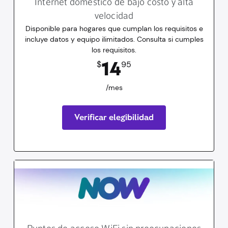
Internet doméstico de bajo costo y alta
velocidad
Disponible para hogares que cumplan los requisitos e
incluye datos y equipo ilimitados. Consulta si cumples
los requisitos.
14.95
dólares
/mes
14
$
95
/mes
Verificar elegibilidad