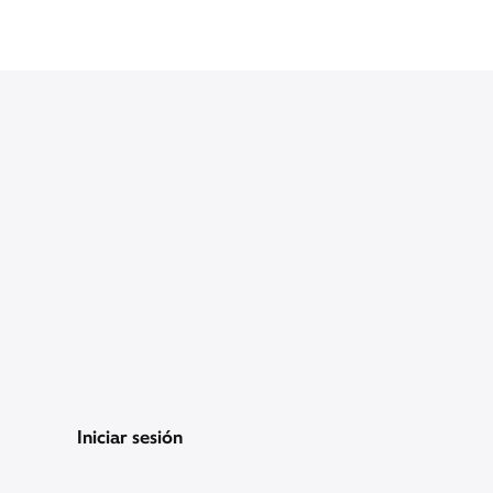
Ahorre hasta $30 al mes
en su factura Xfinity
Inicie sesión para saber si califica para
California LifeLine, un programa de asistencia
del gobierno que ofrece servicios de Internet y
teléfono con descuento a hogares elegibles.
Iniciar sesión
¿No eres miembro Xfinity? Compara planes